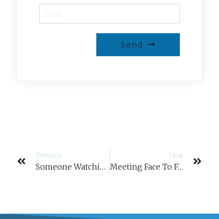
Send
Previous
Next
Someone Watching Your Back? We Will Do It For You.
Meeting Face To Face Is The First Step To Success.