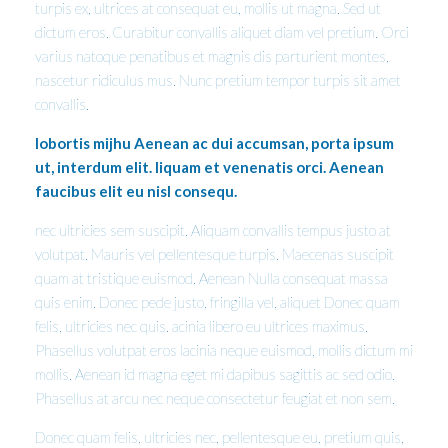
turpis ex, ultrices at consequat eu, mollis ut magna. Sed ut
dictum eros. Curabitur convallis aliquet diam vel pretium. Orci
varius natoque penatibus et magnis dis parturient montes,
nascetur ridiculus mus. Nunc pretium tempor turpis sit amet
convallis.
lobortis mijhu Aenean ac dui accumsan, porta ipsum
ut, interdum elit. liquam et venenatis orci. Aenean
faucibus elit eu nisl consequ.
nec ultricies sem suscipit. Aliquam convallis tempus justo at
volutpat. Mauris vel pellentesque turpis. Maecenas suscipit
quam at tristique euismod. Aenean Nulla consequat massa
quis enim. Donec pede justo, fringilla vel, aliquet Donec quam
felis, ultricies nec quis. acinia libero eu ultrices maximus.
Phasellus volutpat eros lacinia neque euismod, mollis dictum mi
mollis. Aenean id magna eget mi dapibus sagittis ac sed odio.
Phasellus at arcu nec neque consectetur feugiat et non sem.
Donec quam felis, ultricies nec, pellentesque eu, pretium quis,