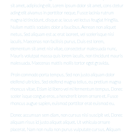
sit amet, adipiscing elit. Lorem ipsum dolor sit amet, cons ctetur
ading elit aivamus in porttitor neque. Fusce lacinia rutrum
magna id tincidunt. disque ac lacus vel lectus feugiat fringilla.
Nullam mattis sodales dolor a faucibus. Aenean non aliquet
metus. Sed aliquam est ac erat laoreet, vel scelerisque nisi
iaculis. Maecenas non facilisis purus. Duis est lorem,
elementum sit amet nisl vitae, consectetur malesuada nunc.
Mauris volutpat massa quis lorem iaculis, non tincidunt mauris
malesuada. Maecenas mattis mollis tortor eget gravida.
Proin commodo porta tempus. Sed non justo aliquam dolor
eleifend ultricies. Sed eleifend magna tellus, eu pretium magna
rhoncus vitae. Etiam id libero vel mi fermentum tempus. Donec
sceler isque congue eros, a hendrerit lorem ornare et. Fusce
rhoncus augue sapien, euismod porttitor erat euismod eu.
Donec accumsan sem diam, non cursus nisi suscipit vel. Donec
aliquam risus id justo aliquet aliquet. Ut vehicula ornare
placerat. Nam non nulla non purus vulputate cursus. Aliquam