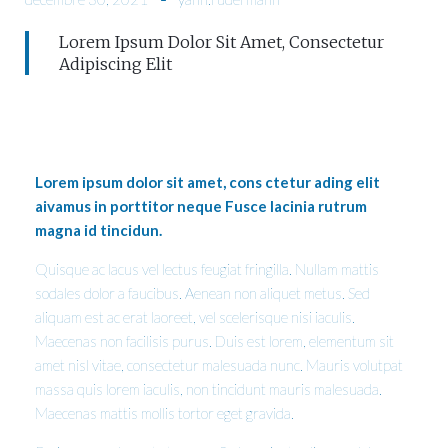
Lorem Ipsum Dolor Sit Amet, Consectetur
Adipiscing Elit
Lorem ipsum dolor sit amet, cons ctetur ading elit
aivamus in porttitor neque Fusce lacinia rutrum
magna id tincidun.
Quisque ac lacus vel lectus feugiat fringilla. Nullam mattis
sodales dolor a faucibus. Aenean non aliquet metus. Sed
aliquam est ac erat laoreet, vel scelerisque nisi iaculis.
Maecenas non facilisis purus. Duis est lorem, elementum sit
amet nisl vitae, consectetur malesuada nunc. Mauris volutpat
massa quis lorem iaculis, non tincidunt mauris malesuada.
Maecenas mattis mollis tortor eget gravida.