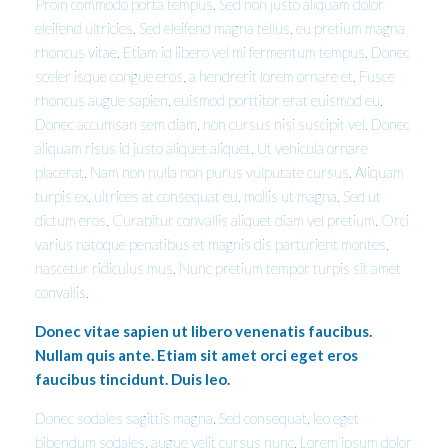
Proin commodo porta tempus. Sed non justo aliquam dolor
eleifend ultricies. Sed eleifend magna tellus, eu pretium magna
rhoncus vitae. Etiam id libero vel mi fermentum tempus. Donec
sceler isque congue eros, a hendrerit lorem ornare et. Fusce
rhoncus augue sapien, euismod porttitor erat euismod eu.
Donec accumsan sem diam, non cursus nisi suscipit vel. Donec
aliquam risus id justo aliquet aliquet. Ut vehicula ornare
placerat. Nam non nulla non purus vulputate cursus. Aliquam
turpis ex, ultrices at consequat eu, mollis ut magna. Sed ut
dictum eros. Curabitur convallis aliquet diam vel pretium. Orci
varius natoque penatibus et magnis dis parturient montes,
nascetur ridiculus mus. Nunc pretium tempor turpis sit amet
convallis.
Donec vitae sapien ut libero venenatis faucibus.
Nullam quis ante. Etiam sit amet orci eget eros
faucibus tincidunt. Duis leo.
Donec sodales sagittis magna. Sed consequat, leo eget
bibendum sodales, augue velit cursus nunc. Lorem ipsum dolor